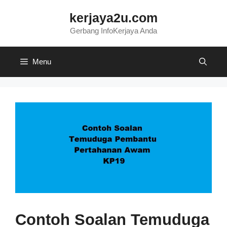
Skip
kerjaya2u.com
to
content
Gerbang InfoKerjaya Anda
Menu
Contoh Soalan Temuduga