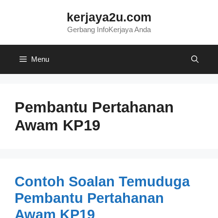
Skip
kerjaya2u.com
to
content
Gerbang InfoKerjaya Anda
Menu
Pembantu Pertahanan
Awam KP19
Contoh Soalan Temuduga
Pembantu Pertahanan
Awam KP19