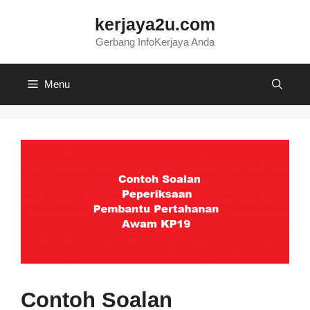
Skip
kerjaya2u.com
to
content
Gerbang InfoKerjaya Anda
Menu
Contoh Soalan