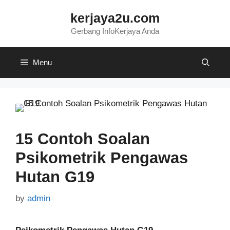
Skip
kerjaya2u.com
to
content
Gerbang InfoKerjaya Anda
Menu
15 Contoh Soalan
Psikometrik Pengawas
Hutan G19
by
admin