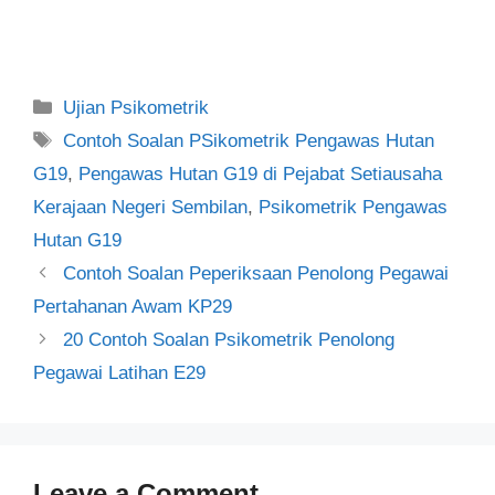
Categories
Ujian Psikometrik
Tags
Contoh Soalan PSikometrik Pengawas Hutan
G19
,
Pengawas Hutan G19 di Pejabat Setiausaha
Kerajaan Negeri Sembilan
,
Psikometrik Pengawas
Hutan G19
Post
Contoh Soalan Peperiksaan Penolong Pegawai
navigation
Pertahanan Awam KP29
20 Contoh Soalan Psikometrik Penolong
Pegawai Latihan E29
Leave a Comment