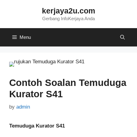
Skip
kerjaya2u.com
to
content
Gerbang InfoKerjaya Anda
Menu
Contoh Soalan Temuduga
Kurator S41
by
admin
Temuduga Kurator S41