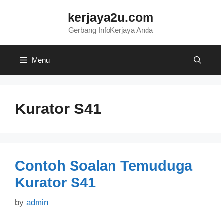
Skip
kerjaya2u.com
to
content
Gerbang InfoKerjaya Anda
Menu
Kurator S41
Contoh Soalan Temuduga
Kurator S41
by
admin