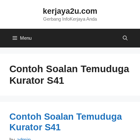
Skip
kerjaya2u.com
to
content
Gerbang InfoKerjaya Anda
Menu
Contoh Soalan Temuduga
Kurator S41
Contoh Soalan Temuduga
Kurator S41
by
admin