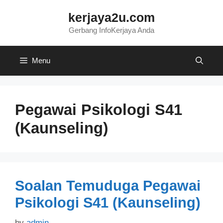
Skip
kerjaya2u.com
to
content
Gerbang InfoKerjaya Anda
Menu
Pegawai Psikologi S41
(kaunseling)
Soalan Temuduga Pegawai
Psikologi S41 (Kaunseling)
by
admin