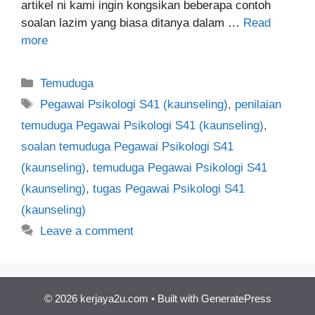
artikel ni kami ingin kongsikan beberapa contoh
soalan lazim yang biasa ditanya dalam …
Read
more
Categories
Temuduga
Tags
Pegawai Psikologi S41 (kaunseling)
,
penilaian
temuduga Pegawai Psikologi S41 (kaunseling)
,
soalan temuduga Pegawai Psikologi S41
(kaunseling)
,
temuduga Pegawai Psikologi S41
(kaunseling)
,
tugas Pegawai Psikologi S41
(kaunseling)
Leave a comment
© 2026 kerjaya2u.com
• Built with
GeneratePress