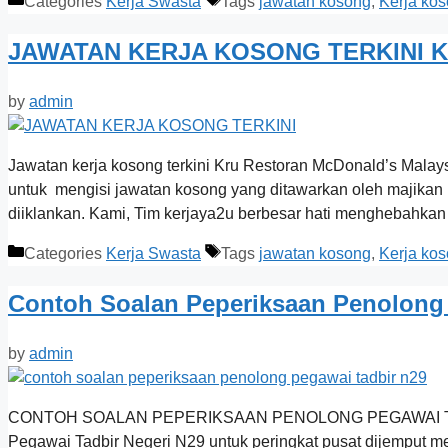
Categories
Kerja Swasta
Tags
jawatan kosong
,
Kerja ko
JAWATAN KERJA KOSONG TERKINI Kru
by
admin
Jawatan kerja kosong terkini Kru Restoran McDonald’s Mal
untuk mengisi jawatan kosong yang ditawarkan oleh majikan 
diiklankan. Kami, Tim kerjaya2u berbesar hati menghebahkan
Categories
Kerja Swasta
Tags
jawatan kosong
,
Kerja ko
Contoh Soalan Peperiksaan Penolong
by
admin
CONTOH SOALAN PEPERIKSAAN PENOLONG PEGAWAI TADBIR N
Pegawai Tadbir Negeri N29 untuk peringkat pusat dijemput m