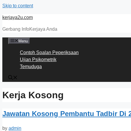
Skip to content
kerjaya2u.com
Gerbang InfoKerjaya Anda
Menu
Contoh Soalan Peperiksaan
Ujian Psikometrik
Temuduga
Kerja Kosong
Jawatan Kosong Pembantu Tadbir Di 2
by
admin