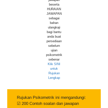
beserta
HURAIAN
JAWAPAN
sebagai
bahan
ulangkaji
bagi bantu
anda buat
persediaan
sebelum
ujian
psikometrik
sebenar
Klik SINI
untuk
Rujukan
Lengkap
Rujukan Psikometrik ini mengandungi:
☑ 200 Contoh soalan dan jawapan