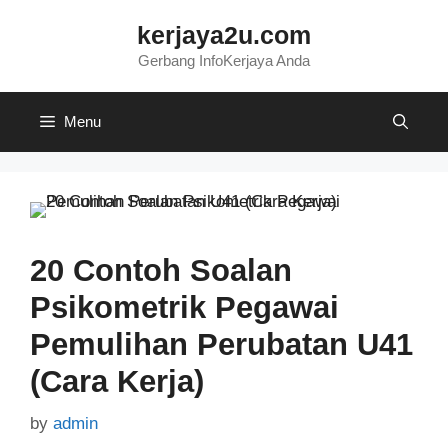
Skip
kerjaya2u.com
to
content
Gerbang InfoKerjaya Anda
Menu
20 Contoh Soalan
Psikometrik Pegawai
Pemulihan Perubatan U41
(Cara Kerja)
by
admin