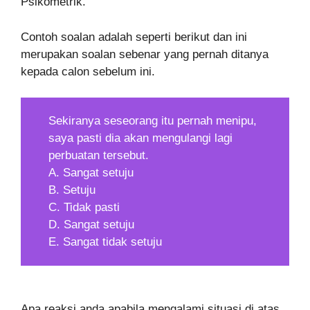
Psikometrik.
Contoh soalan adalah seperti berikut dan ini
merupakan soalan sebenar yang pernah ditanya
kepada calon sebelum ini.
Sekiranya seseorang itu pernah menipu,
saya pasti dia akan mengulangi lagi
perbuatan tersebut.
A. Sangat setuju
B. Setuju
C. Tidak pasti
D. Sangat setuju
E. Sangat tidak setuju
Apa reaksi anda apabila mengalami situasi di atas.