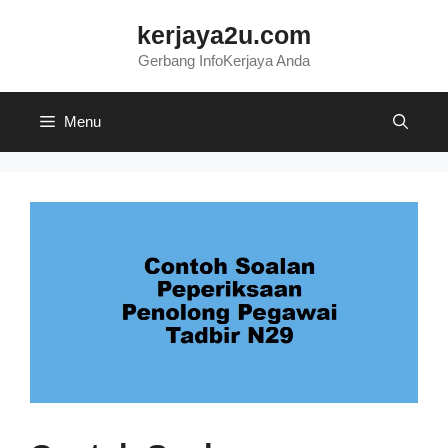
Skip
kerjaya2u.com
to
content
Gerbang InfoKerjaya Anda
Menu