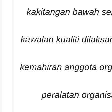
kakitangan bawah se
kawalan kualiti dila
kemahiran anggota or
peralatan organi