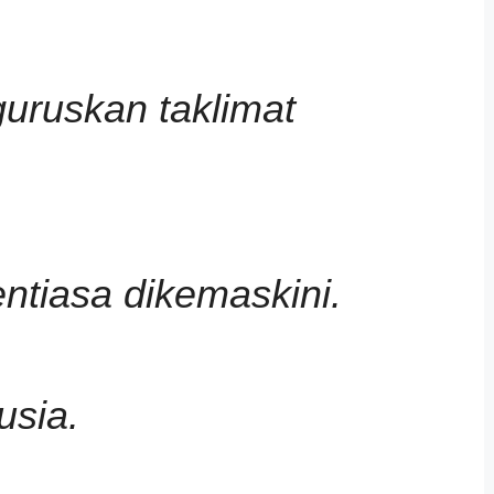
uruskan taklimat
ntiasa dikemaskini.
sia.