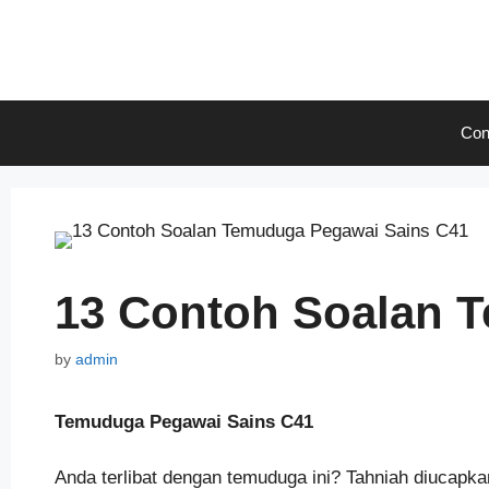
Skip
to
content
Con
13 Contoh Soalan 
by
admin
Temuduga Pegawai Sains C41
Anda terlibat dengan temuduga ini? Tahniah diucapka