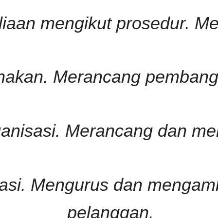
liaan mengikut prosedur. M
ksanakan. Merancang pemban
ganisasi. Merancang dan m
sasi. Mengurus dan mengamb
pelanggan.