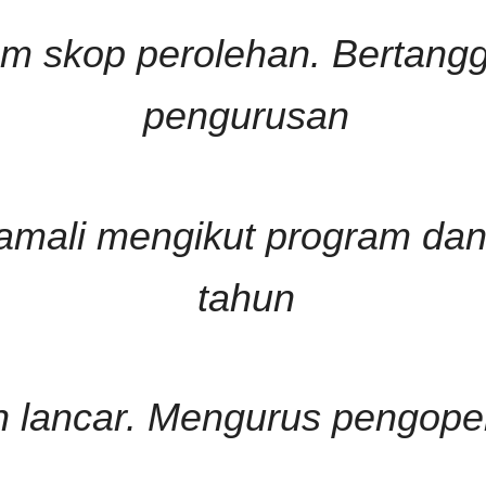
am skop perolehan. Bertang
pengurusan
mali mengikut program dan l
tahun
n lancar. Mengurus pengope