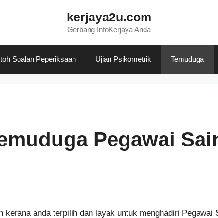
kerjaya2u.com
Gerbang InfoKerjaya Anda
toh Soalan Peperiksaan
Ujian Psikometrik
Temuduga
Temuduga Pegawai Sai
n kerana anda terpilih dan layak untuk menghadiri Pegawai 