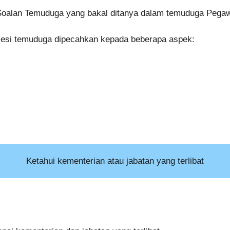
Soalan Temuduga yang bakal ditanya dalam temuduga Pegaw
sesi temuduga dipecahkan kepada beberapa aspek:
Ketahui kementerian atau jabatan yang terlibat