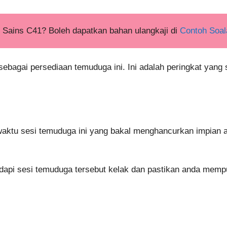
i Sains C41? Boleh dapatkan bahan ulangkaji di
Contoh Soal
ebagai persediaan temuduga ini. Ini adalah peringkat yang
ewaktu sesi temuduga ini yang bakal menghancurkan impian 
adapi sesi temuduga tersebut kelak dan pastikan anda mempu