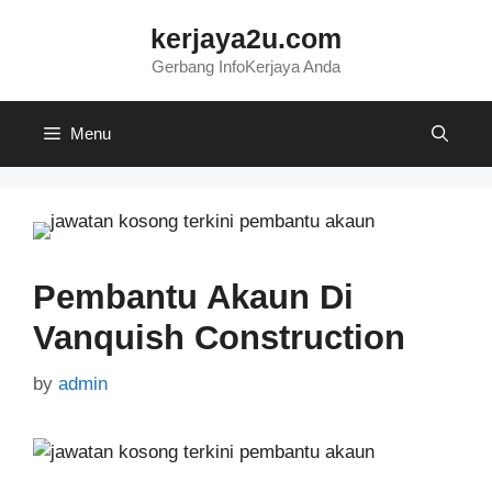
Skip
kerjaya2u.com
to
content
Gerbang InfoKerjaya Anda
Menu
Pembantu Akaun Di
Vanquish Construction
by
admin