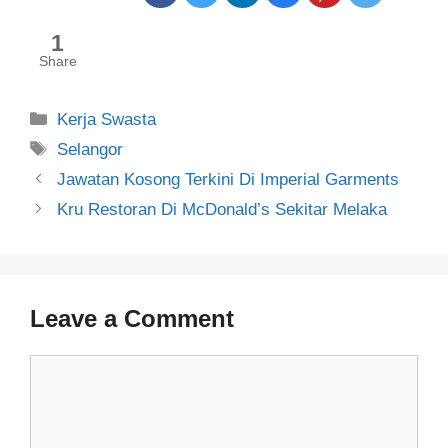
1
Share
Categories
Kerja Swasta
Tags
Selangor
Post
Jawatan Kosong Terkini Di Imperial Garments
navigation
Kru Restoran Di McDonald’s Sekitar Melaka
Leave a Comment
Comment