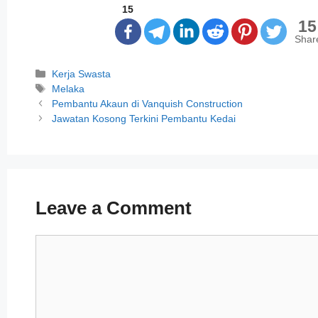
15
15
Shar
Categories
Kerja Swasta
Tags
Melaka
Post
Pembantu Akaun di Vanquish Construction
navigation
Jawatan Kosong Terkini Pembantu Kedai
Leave a Comment
Comment