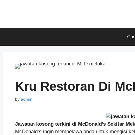
Skip
to
content
Con
Kru Restoran Di Mc
by
admin
Jawatan kosong terkini di McDonald’s Sekitar Mel
McDonald’s ingin mempelawa anda untuk mengisi kek