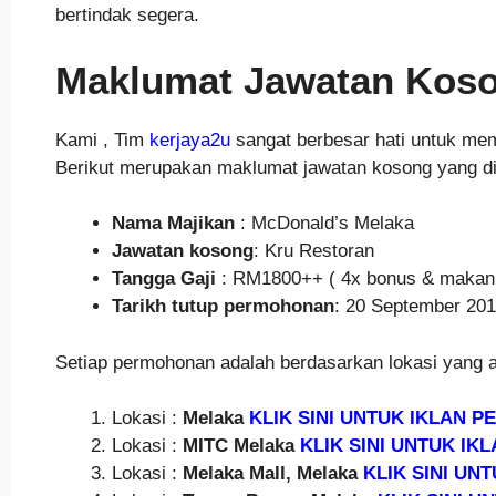
bertindak segera.
Maklumat Jawatan Koson
Kami , Tim
kerjaya2u
sangat berbesar hati untuk mem
Berikut merupakan maklumat jawatan kosong yang d
Nama Majikan
: McDonald’s Melaka
Jawatan kosong
: Kru Restoran
Tangga Gaji
: RM1800++ ( 4x bonus & makan
Tarikh tutup permohonan
: 20 September 20
Setiap permohonan adalah berdasarkan lokasi yang 
Lokasi :
Melaka
KLIK SINI UNTUK IKLAN 
Lokasi :
MITC
Melaka
KLIK SINI UNTUK IK
Lokasi :
Melaka Mall, Melaka
KLIK SINI UN