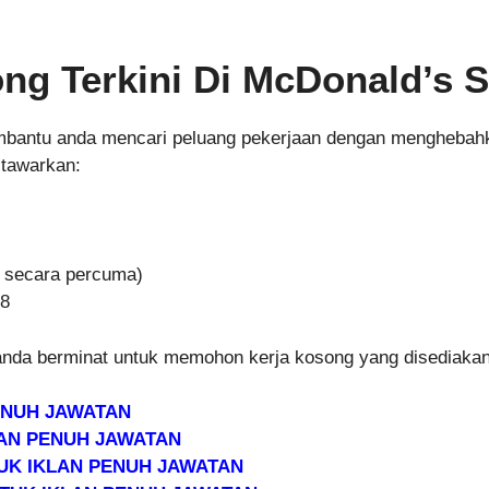
g Terkini Di McDonald’s S
bantu anda mencari peluang pekerjaan dengan menghebahka
itawarkan:
 secara percuma)
18
anda berminat untuk memohon kerja kosong yang disediakan
PENUH JAWATAN
LAN PENUH JAWATAN
TUK IKLAN PENUH JAWATAN