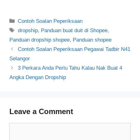
Categories
Contoh Soalan Peperiksaan
Tags
dropship
,
Panduan buat duit di Shopee
,
Panduan dropship shopee
,
Panduan shopee
Post
Contoh Soalan Peperiksaan Pegawai Tadbir N41
navigation
Selangor
3 Perkara Anda Perlu Tahu Kalau Nak Buat 4
Angka Dengan Dropship
Leave a Comment
Comment