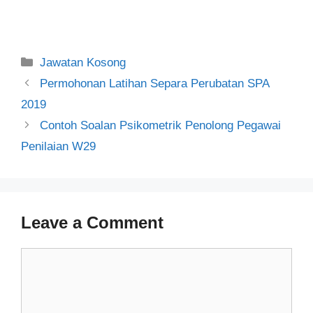
Categories
Jawatan Kosong
Post
Permohonan Latihan Separa Perubatan SPA
navigation
2019
Contoh Soalan Psikometrik Penolong Pegawai
Penilaian W29
Leave a Comment
Comment