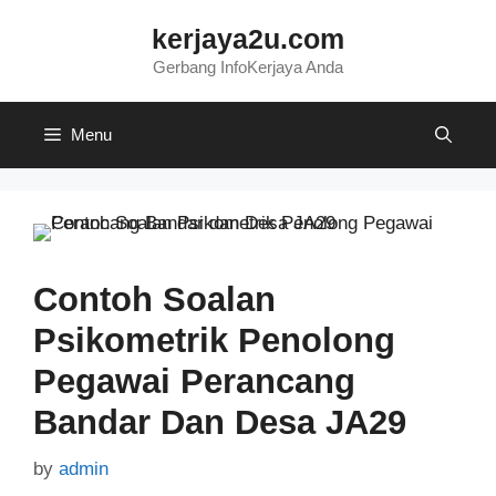
Skip
kerjaya2u.com
to
content
Gerbang InfoKerjaya Anda
Menu
Contoh Soalan
Psikometrik Penolong
Pegawai Perancang
Bandar Dan Desa JA29
by
admin