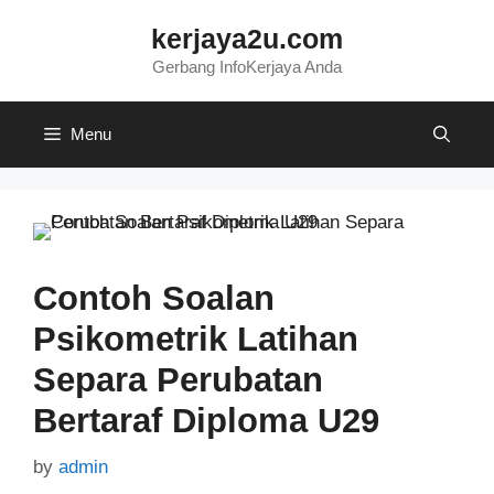
Skip
kerjaya2u.com
to
content
Gerbang InfoKerjaya Anda
Menu
Contoh Soalan
Psikometrik Latihan
Separa Perubatan
Bertaraf Diploma U29
by
admin