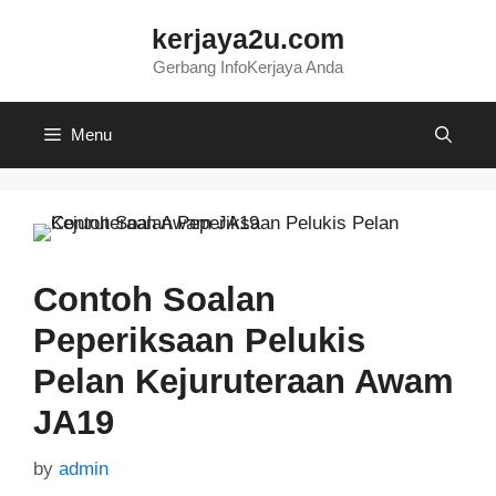
Skip
kerjaya2u.com
to
content
Gerbang InfoKerjaya Anda
Menu
Contoh Soalan
Peperiksaan Pelukis
Pelan Kejuruteraan Awam
JA19
by
admin