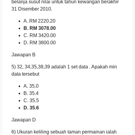
belanja susut nilai untuk tahun kewangan berakhir
31 Disember 2010.
A. RM 2220.20
B. RM 3078.00
C. RM 3420.00
D. RM 3800.00
Jawapan B
5) 32, 34,35,38,39 adalah 1 set data . Apakah min
data tersebut
A. 35.0
B. 35.4
C. 35.5
D. 35.6
Jawapan D
6) Ukuran keliling sebuah taman permainan ialah