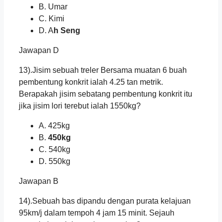
B. Umar
C. Kimi
D. A
h Seng
Jawapan D
13).Jisim sebuah treler Bersama muatan 6 buah
pembentung konkrit ialah 4.25 tan metrik.
Berapakah jisim sebatang pembentung konkrit itu
jika jisim lori terebut ialah 1550kg?
A. 425kg
B.
450kg
C. 540kg
D. 550kg
Jawapan B
14).Sebuah bas dipandu dengan purata kelajuan
95km/j dalam tempoh 4 jam 15 minit. Sejauh