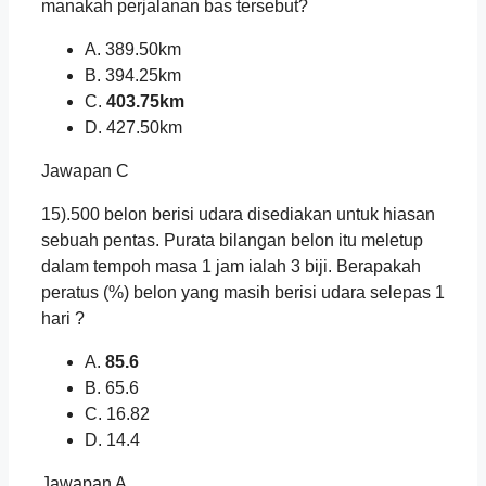
manakah perjalanan bas tersebut?
A. 389.50km
B. 394.25km
C.
403.75km
D. 427.50km
Jawapan C
15).500 belon berisi udara disediakan untuk hiasan
sebuah pentas. Purata bilangan belon itu meletup
dalam tempoh masa 1 jam ialah 3 biji. Berapakah
peratus (%) belon yang masih berisi udara selepas 1
hari ?
A.
85.6
B. 65.6
C. 16.82
D. 14.4
Jawapan A