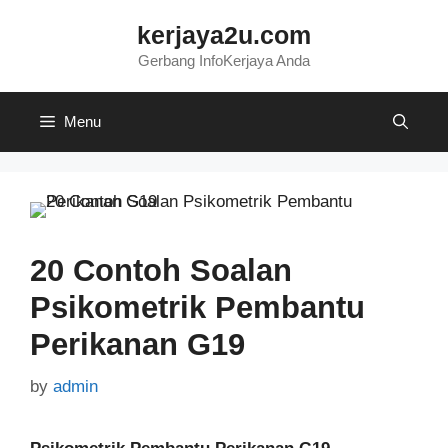
Skip
kerjaya2u.com
to
content
Gerbang InfoKerjaya Anda
Menu
20 Contoh Soalan
Psikometrik Pembantu
Perikanan G19
by
admin