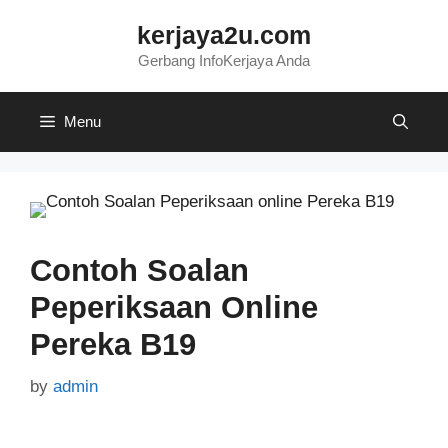
Skip
kerjaya2u.com
to
content
Gerbang InfoKerjaya Anda
Menu
Contoh Soalan
Peperiksaan Online
Pereka B19
by
admin