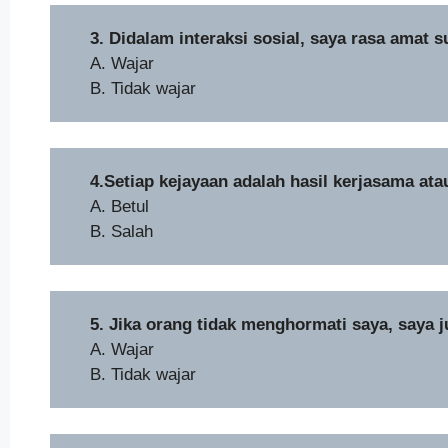
3. Didalam interaksi sosial, saya rasa amat 
A. Wajar
B. Tidak wajar
4.Setiap kejayaan adalah hasil kerjasama ata
A. Betul
B. Salah
5. Jika orang tidak menghormati saya, saya 
A. Wajar
B. Tidak wajar