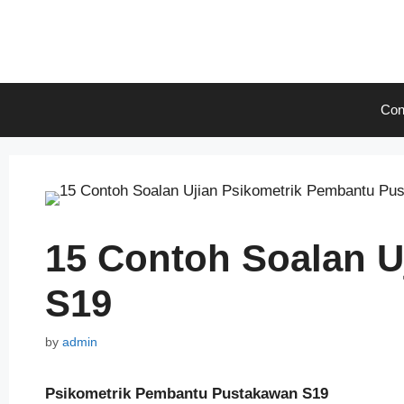
Skip
to
content
Con
15 Contoh Soalan U
S19
by
admin
Psikometrik Pembantu Pustakawan S19