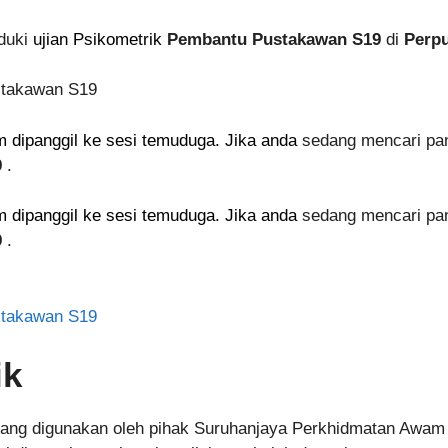
duki
ujian Psikometrik
Pembantu Pustakawan S19
di
Perpu
lum dipanggil ke sesi temuduga. Jika anda
sedang mencari pan
9
.
lum dipanggil ke sesi temuduga. Jika anda
sedang mencari pan
9
.
stakawan S19
ik
ang digunakan oleh pihak Suruhanjaya Perkhidmatan Awam (