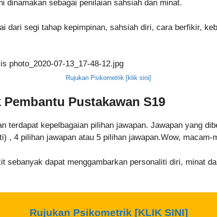
ini dinamakan sebagai penilaian sahsiah dan minat.
ilai dari segi tahap kepimpinan, sahsiah diri, cara berfikir,
Rujukan Psikometrik [klik sini]
k
Pembantu Pustakawan S19
dan terdapat kepelbagaian pilihan jawapan. Jawapan yang dib
 pasti) , 4 pilihan jawapan atau 5 pilihan jawapan.Wow, maca
kit sebanyak dapat menggambarkan personaliti diri, minat 
Rujukan Psikometrik [KLIK SINI]