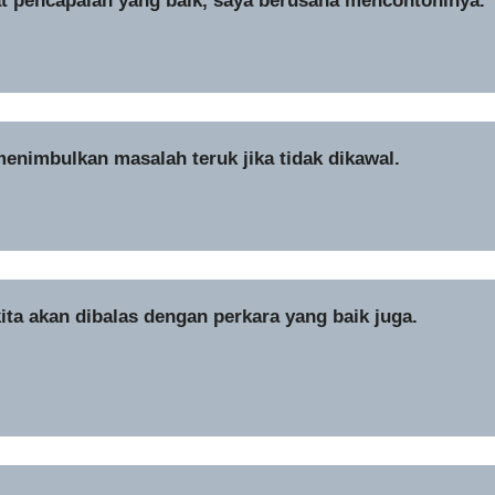
t pencapaian yang baik, saya berusaha mencontohinya.
menimbulkan masalah teruk jika tidak dikawal.
kita akan dibalas dengan perkara yang baik juga.