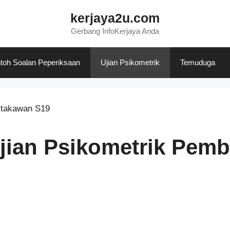
kerjaya2u.com
Gerbang InfoKerjaya Anda
toh Soalan Peperiksaan
Ujian Psikometrik
Temuduga
jian Psikometrik Pem