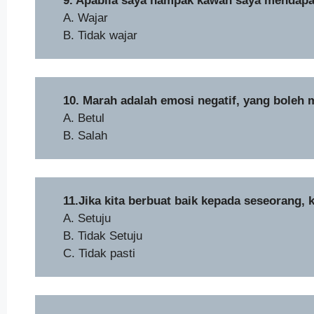
9. Apabila saya nampak kawan saya mendapa
A. Wajar
B. Tidak wajar
10. Marah adalah emosi negatif, yang boleh 
A. Betul
B. Salah
11.Jika kita berbuat baik kepada seseorang, 
A. Setuju
B. Tidak Setuju
C. Tidak pasti