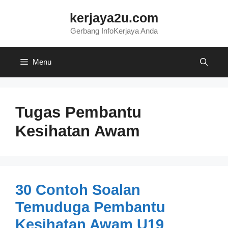
Skip
kerjaya2u.com
to
content
Gerbang InfoKerjaya Anda
Menu
Tugas Pembantu
Kesihatan Awam
30 Contoh Soalan
Temuduga Pembantu
Kesihatan Awam U19