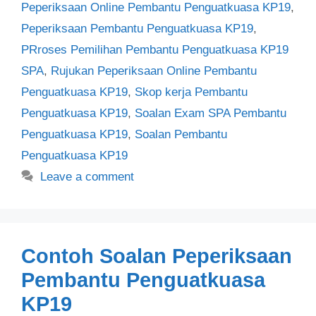
Peperiksaan Online Pembantu Penguatkuasa KP19
,
Peperiksaan Pembantu Penguatkuasa KP19
,
PRroses Pemilihan Pembantu Penguatkuasa KP19
SPA
,
Rujukan Peperiksaan Online Pembantu
Penguatkuasa KP19
,
Skop kerja Pembantu
Penguatkuasa KP19
,
Soalan Exam SPA Pembantu
Penguatkuasa KP19
,
Soalan Pembantu
Penguatkuasa KP19
Leave a comment
Contoh Soalan Peperiksaan
Pembantu Penguatkuasa
KP19