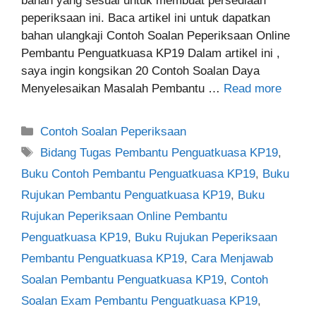
bahan yang sesuai untuk membuat persediaan
peperiksaan ini. Baca artikel ini untuk dapatkan
bahan ulangkaji Contoh Soalan Peperiksaan Online
Pembantu Penguatkuasa KP19 Dalam artikel ini ,
saya ingin kongsikan 20 Contoh Soalan Daya
Menyelesaikan Masalah Pembantu …
Read more
Categories
Contoh Soalan Peperiksaan
Tags
Bidang Tugas Pembantu Penguatkuasa KP19
,
Buku Contoh Pembantu Penguatkuasa KP19
,
Buku
Rujukan Pembantu Penguatkuasa KP19
,
Buku
Rujukan Peperiksaan Online Pembantu
Penguatkuasa KP19
,
Buku Rujukan Peperiksaan
Pembantu Penguatkuasa KP19
,
Cara Menjawab
Soalan Pembantu Penguatkuasa KP19
,
Contoh
Soalan Exam Pembantu Penguatkuasa KP19
,