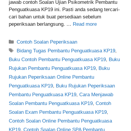
jawab contoh Soalan Ujian Psikometrik Pembantu
Penguatkuasa KP19 ini. Pasti anda sedang tercari-
cari bahan untuk buat persediaan sebelum
peperiksaan berlangsung. …
Read more
Categories
Contoh Soalan Peperiksaan
Tags
Bidang Tugas Pembantu Penguatkuasa KP19
,
Buku Contoh Pembantu Penguatkuasa KP19
,
Buku
Rujukan Pembantu Penguatkuasa KP19
,
Buku
Rujukan Peperiksaan Online Pembantu
Penguatkuasa KP19
,
Buku Rujukan Peperiksaan
Pembantu Penguatkuasa KP19
,
Cara Menjawab
Soalan Pembantu Penguatkuasa KP19
,
Contoh
Soalan Exam Pembantu Penguatkuasa KP19
,
Contoh Soalan Online Pembantu Penguatkuasa
KP19
,
Contoh Soalan Online SPA Pembantu