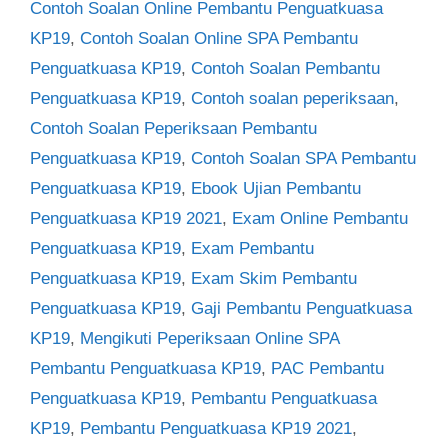
Contoh Soalan Online Pembantu Penguatkuasa
KP19
,
Contoh Soalan Online SPA Pembantu
Penguatkuasa KP19
,
Contoh Soalan Pembantu
Penguatkuasa KP19
,
Contoh soalan peperiksaan
,
Contoh Soalan Peperiksaan Pembantu
Penguatkuasa KP19
,
Contoh Soalan SPA Pembantu
Penguatkuasa KP19
,
Ebook Ujian Pembantu
Penguatkuasa KP19 2021
,
Exam Online Pembantu
Penguatkuasa KP19
,
Exam Pembantu
Penguatkuasa KP19
,
Exam Skim Pembantu
Penguatkuasa KP19
,
Gaji Pembantu Penguatkuasa
KP19
,
Mengikuti Peperiksaan Online SPA
Pembantu Penguatkuasa KP19
,
PAC Pembantu
Penguatkuasa KP19
,
Pembantu Penguatkuasa
KP19
,
Pembantu Penguatkuasa KP19 2021
,