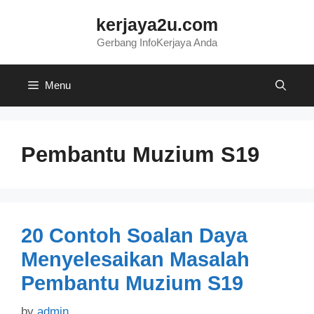
Skip
kerjaya2u.com
to
content
Gerbang InfoKerjaya Anda
Menu
Pembantu Muzium S19
20 Contoh Soalan Daya
Menyelesaikan Masalah
Pembantu Muzium S19
by
admin