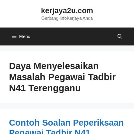
Skip
kerjaya2u.com
to
content
Gerbang InfoKerjaya Anda
Menu
Daya Menyelesaikan
Masalah Pegawai Tadbir
N41 Terengganu
Contoh Soalan Peperiksaan
Pegawai Tadbir N41