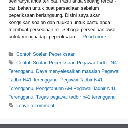
sekiranya anda terlibat. Pasti anda sedang tercari-
cari bahan untuk buat persediaan sebelum
peperiksaan berlangsung. Disini saya akan
kongsikan soalan dan rujukan untuk bantu anda
membuat persediaan ini. Sebagai persediaan awal
untuk menghadapi peperiksaan …
Read more
Categories
Contoh Soalan Peperiksaan
Tags
Contoh Soalan Peperiksaan Pegawai Tadbir N41
Terengganu
,
Daya menyelesaikan masalah Pegawai
Tadbir N41 Terengganu
,
Pegawai Tadbir N41
Terengganu
,
Pengetahuan AM Pegawai Tadbir N41
Terengganu
,
Tugas pegawai tadbir n41 terengganu
Leave a comment