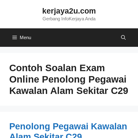
Skip
kerjaya2u.com
to
content
Gerbang InfoKerjaya Anda
Menu
Contoh Soalan Exam
Online Penolong Pegawai
Kawalan Alam Sekitar C29
Penolong Pegawai Kawalan
Alam Sekitar C29