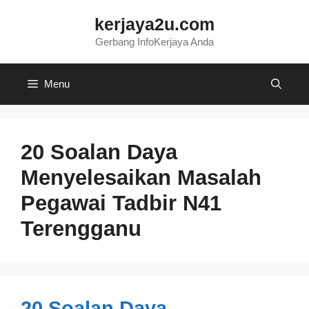
Skip
kerjaya2u.com
to
content
Gerbang InfoKerjaya Anda
Menu
20 Soalan Daya
Menyelesaikan Masalah
Pegawai Tadbir N41
Terengganu
20 Soalan Daya