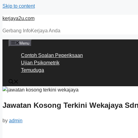
Skip to content
kerjaya2u.com
Gerbang InfoKerjaya Anda
Menu
Contoh Soalan Peperiksaan
Ujian Psikometrik
Temuduga
Jawatan Kosong Terkini Wekajaya Sd
by
admin