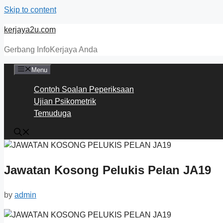
Skip to content
kerjaya2u.com
Gerbang InfoKerjaya Anda
Menu
Contoh Soalan Peperiksaan
Ujian Psikometrik
Temuduga
Jawatan Kosong Pelukis Pelan JA19
by
admin