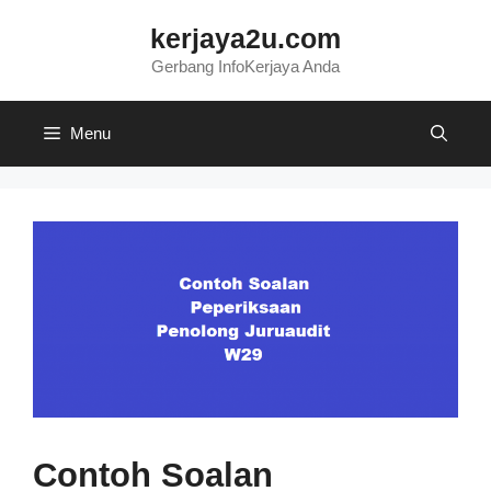
Skip
kerjaya2u.com
to
content
Gerbang InfoKerjaya Anda
Menu
Contoh Soalan