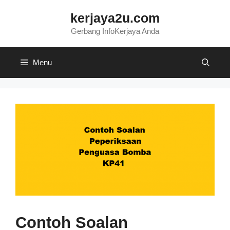
Skip
kerjaya2u.com
to
content
Gerbang InfoKerjaya Anda
Menu
Contoh Soalan