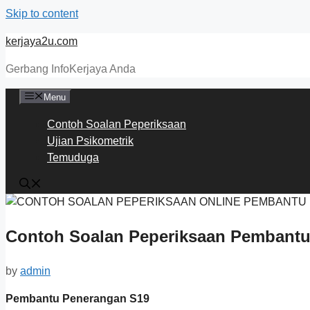
Skip to content
kerjaya2u.com
Gerbang InfoKerjaya Anda
Menu
Contoh Soalan Peperiksaan
Ujian Psikometrik
Temuduga
Contoh Soalan Peperiksaan Pembantu
by
admin
Pembantu Penerangan S19