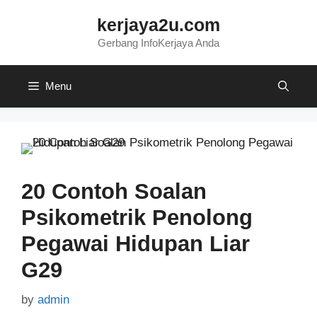
Skip
kerjaya2u.com
to
content
Gerbang InfoKerjaya Anda
Menu
20 Contoh Soalan
Psikometrik Penolong
Pegawai Hidupan Liar
G29
by
admin