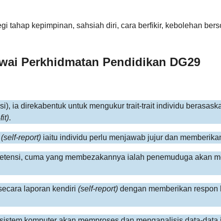
 segi tahap kepimpinan, sahsiah diri, cara berfikir, kebolehan b
ai Perkhidmatan Pendidikan DG29
si), ia direkabentuk untuk mengukur trait-trait individu berasa
it)
.
i
(self-report)
iaitu individu perlu menjawab jujur dan memberika
petensi, cuma yang membezakannya ialah penemuduga akan m
secara laporan kendiri
(self-report)
dengan memberikan respon k
on, sistem komputer akan memproses dan menganalisis data-da