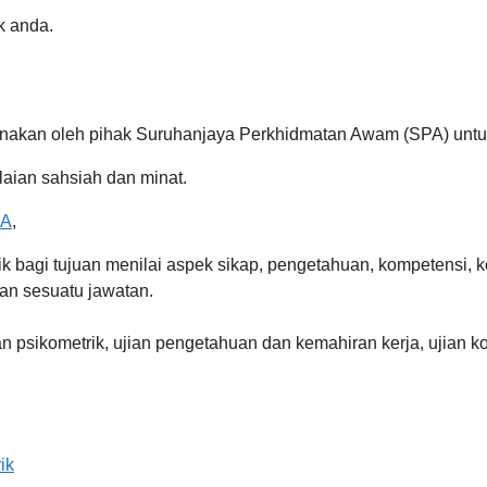
k anda.
nakan oleh pihak Suruhanjaya Perkhidmatan Awam (SPA) untuk
laian sahsiah dan minat.
PA
,
 bagi tujuan menilai aspek sikap, pengetahuan, kompetensi, ke
kan sesuatu jawatan.
n psikometrik, ujian pengetahuan dan kemahiran kerja, ujian k
ik