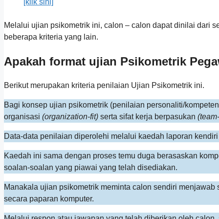
[klik sini]
Melalui ujian psikometrik ini, calon – calon dapat dinilai dari
beberapa kriteria yang lain.
Apakah format ujian
Psikometrik
Pegaw
Berikut merupakan kriteria penilaian Ujian Psikometrik ini.
Bagi konsep ujian psikometrik (penilaian personaliti/kompeten
organisasi
(organization-fit)
serta sifat kerja berpasukan
(team-f
Data-data penilaian diperolehi melalui kaedah laporan kendir
Kaedah ini sama dengan proses temu duga berasaskan kom
soalan-soalan yang piawai yang telah disediakan.
Manakala ujian psikometrik meminta calon sendiri menjawab 
secara paparan komputer.
Melalui respon atau jawapan yang telah diberikan oleh cal