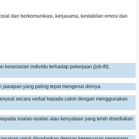
ersosial dan berkomunikasi, kerjasama, kestabilan emosi dan
skan keserasian individu terhadap pekerjaan
(job-fit)
,
n jawapan yang paling tepat mengenai dirinya.
enyoal secara verbal kepada calon dengan menggunakan
epada soalan-soalan atau kenyataan yang telah disediakan
ta jawapan untuk dipadankan dengan kesesuaian seseorang