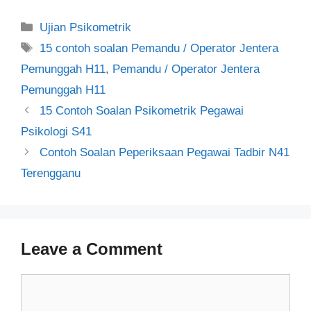
Categories
Ujian Psikometrik
Tags
15 contoh soalan Pemandu / Operator Jentera
Pemunggah H11
,
Pemandu / Operator Jentera
Pemunggah H11
Post
15 Contoh Soalan Psikometrik Pegawai
navigation
Psikologi S41
Contoh Soalan Peperiksaan Pegawai Tadbir N41
Terengganu
Leave a Comment
Comment