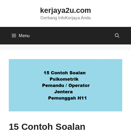
Skip
kerjaya2u.com
to
content
Gerbang InfoKerjaya Anda
Menu
15 Contoh Soalan